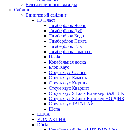
Вентиляционные выходы
Сайдинг
Виниловый сайдинг
Ю-Пласт
Тимберблок Ясень
Тимберблок Дуб
Тимберблок Кедр
Тимберблок Пихта
Тимберблок Ель
Тимберблок Планкен
Hokla
Корабельная доска
Блок Хаус
Стоун-хаус Сланец
Стоун-хаус Камень
Стоун-хаус Кирпич
Стоун-хаус Кварцит
Стоун-хаус S-Lock Клинкер БАЛТИК
Стоун-хаус S-Lock Клинкер НОРДИК
Стоун-хаус ТАГАНАЙ
Щепа
ELKA
VOX АКЦИЯ
Döcke
Корабельный брус LUX D5D 3,0м