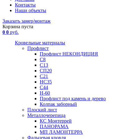
Контакты
Наши объекты
Заказать замер/монтаж
Корзина пуста
0
0
руб.
Кровельные материалы
Профлист
Профлист НЕКОНДИЦИЯ
С8
С13
СП20
С21
НС35
С44
Н-60
Профлист под камень и дерево
Колпак заборный
Плоский лист
Металлочерепица
КС Монтеррей
ПАНОРАМА
МП ЛАМОНТЕРРА
Фальцевая кровля