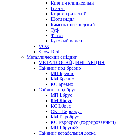
Кирпич клинкерный
Гранит
Кирпич рижский
Шотландия
Камень шотландский
Туф
Фагот
Бутовый камень
VOX
Snow Bird
Металлический сайдинг
МЕТАЛЛОСАЙДИНГ АКЦИЯ
Сайдинг под бревно
МП Бревно
КМ Бревно
КС Бревно
Сайдинг под брус
МП Lбрус
КМ Лбрус
КС Lбрус
СКЦ Евробрус
КМ Евробрус
КС Евробрус (гофрированный)
МП Lбрус®XL
Сайдинг корабельная доска