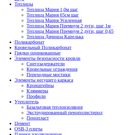
Теплицы
Теплица Мария 1,0м шаг
Теплица Мария 65см шаг
Теплица Мария Усиленная
Теплица Мария Премиум 2 дуги, шаг 1м
Теплица Мария Премиум 2 дуги, шаг 0,65
Теплица Дачница Капелька
Поликарбонат
Кровельный Поликарбонат
Грядки оцинкованные
Элементы безопасности кровли
Снегозадержатели
Кровельные ограждения
Переходные мостики
Элементы несущего каркаса
Кронштейны
Кляммеры
Профили
Утеплитель
Базальтовая теплоизоляция
Экструдированный пенополистирол
Пенопласт
Цемент
OSB-3 плиты
Пленки изоляционные