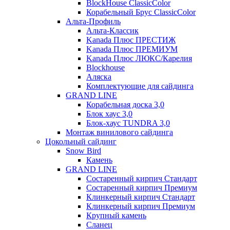
BlockHouse ClassicColor
Корабельный Брус ClassicColor
Альта-Профиль
Альта-Классик
Kanada Плюс ПРЕСТИЖ
Kanada Плюс ПРЕМИУМ
Kanada Плюс ЛЮКС/Карелия
Blockhouse
Аляска
Комплектующие для сайдинга
GRAND LINE
Корабельная доска 3,0
Блок хаус 3,0
Блок-хаус TUNDRA 3,0
Монтаж винилового сайдинга
Цокольный сайдинг
Snow Bird
Камень
GRAND LINE
Состаренный кирпич Стандарт
Состаренный кирпич Премиум
Клинкерный кирпич Стандарт
Клинкерный кирпич Премиум
Крупный камень
Сланец