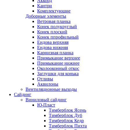
Аккорд
Кантри
Комплектующие
Доборные элементы
Ветровая планка
Конек полукруглый
Конек плоский
Конек ппрофильный
Ендова верхняя
Ендова нижняя
Карнизная планка
Примыкание верхнее
Примыкание нижнее
Околооконный откос
Заглушки для конька
Отливы
Аквилоны
Вентиляционные выходы
Сайдинг
Виниловый сайдинг
Ю-Пласт
Тимберблок Ясень
Тимберблок Дуб
Тимберблок Кедр
Тимберблок Пихта