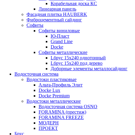
Корабельная доска КС
Линеарная панель
Фасадная плитка HAUBERK
Фиброцементный сайдинг
Софиты
Софиты виниловые
Ю-Пласт
Grand Line
Docke
Софиты металлические
Lбрус 15x240 однотонный
Lбрус 15x240 под дерево
Доборные элементы металлосайдинг
Водосточная система
Водостоки пластиковые
Альта-Профиль Элит
Docke Lux
Docke Premium
Водостоки металлические
Водосточная система OSNO
FORAMINA (престиж)
FORAMINA FREEZE
МОДЕРН
ПРОЕКТ
Брус