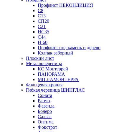
Профлист НЕКОНДИЦИЯ
С8
С13
СП20
С21
НС35
С44
Н-60
Профлист под камень и дерево
Колпак заборный
Плоский лист
Металлочерепица
КС Монтеррей
ПАНОРАМА
МП ЛАМОНТЕРРА
Фальцевая кровля
Гибкая черепица ШИНГЛАС
Соната
Ранчо
Фазенда
Болеро
Сальса
Оптима
Фокстрот