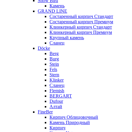
Snow Bird
Камень
GRAND LINE
Состаренный кирпич Стандарт
Состаренный кирпич Премиум
Клинкерный кирпич Стандарт
Клинкерный кирпич Премиум
Крупный камень
Сланец
Döcke
Berg
Burg
Stein
Fels
Stern
Klinker
Сланец
Flemish
BERGART
Dufour
Алтай
FineBer
Кирпич Облицовочный
Камень Природный
Кирпич