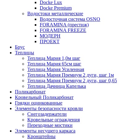
Docke Lux
Docke Premium
Водостоки металлические
Водосточная система OSNO
FORAMINA (престиж)
FORAMINA FREEZE
МОДЕРН
ПРОЕКТ
Брус
Теплицы
Теплица Мария 1,0м шаг
Теплица Мария 65см шаг
Теплица Мария Усиленная
Теплица Мария Премиум 2 дуги, шаг 1м
Теплица Мария Премиум 2 дуги, шаг 0,65
Теплица Дачница Капелька
Поликарбонат
Кровельный Поликарбонат
Грядки оцинкованные
Элементы безопасности кровли
Снегозадержатели
Кровельные ограждения
Переходные мостики
Элементы несущего каркаса
Кронштейны