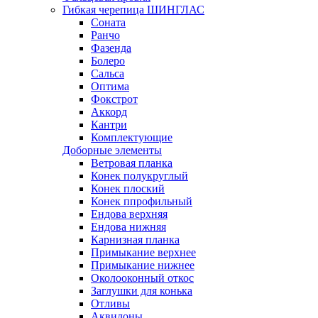
Гибкая черепица ШИНГЛАС
Соната
Ранчо
Фазенда
Болеро
Сальса
Оптима
Фокстрот
Аккорд
Кантри
Комплектующие
Доборные элементы
Ветровая планка
Конек полукруглый
Конек плоский
Конек ппрофильный
Ендова верхняя
Ендова нижняя
Карнизная планка
Примыкание верхнее
Примыкание нижнее
Околооконный откос
Заглушки для конька
Отливы
Аквилоны