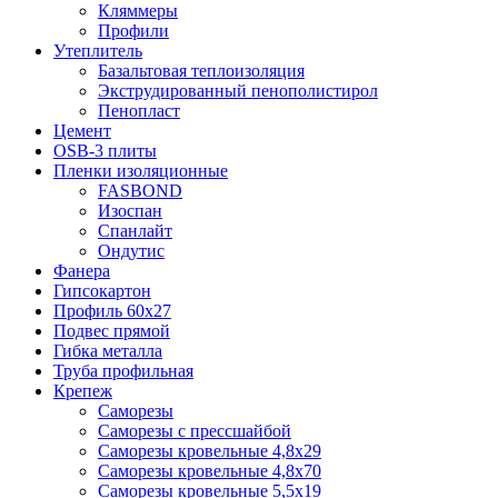
Кляммеры
Профили
Утеплитель
Базальтовая теплоизоляция
Экструдированный пенополистирол
Пенопласт
Цемент
OSB-3 плиты
Пленки изоляционные
FASBOND
Изоспан
Спанлайт
Ондутис
Фанера
Гипсокартон
Профиль 60х27
Подвес прямой
Гибка металла
Труба профильная
Крепеж
Саморезы
Саморезы с прессшайбой
Саморезы кровельные 4,8х29
Саморезы кровельные 4,8х70
Саморезы кровельные 5,5х19