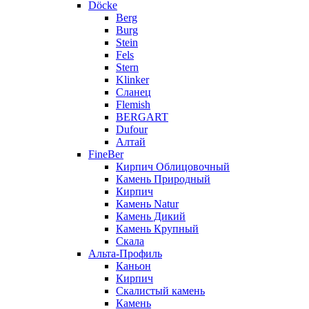
Döcke
Berg
Burg
Stein
Fels
Stern
Klinker
Сланец
Flemish
BERGART
Dufour
Алтай
FineBer
Кирпич Облицовочный
Камень Природный
Кирпич
Камень Natur
Камень Дикий
Камень Крупный
Скала
Альта-Профиль
Каньон
Кирпич
Скалистый камень
Камень