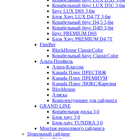
Корабельный брус LUX D5C 3,6м
Брус LUX D6S 3,6м
Блок Хаус LUX D4,7T 3,6м
Корабельный брус D4,5 3,6м
Корабельный брус D4D 3,0м
Брус PREMIUM D6S
Блок Хаус PREMIUM D4,7T
FineBer
BlockHouse ClassicColor
Корабельный Брус ClassicColor
Альта-Профиль
Альта-Классик
Kanada Плюс ПРЕСТИЖ
Kanada Плюс ПРЕМИУМ
Kanada Плюс ЛЮКС/Карелия
Blockhouse
Аляска
Комплектующие для сайдинга
GRAND LINE
Корабельная доска 3,0
Блок хаус 3,0
Блок-хаус TUNDRA 3,0
Монтаж винилового сайдинга
Цокольный сайдинг