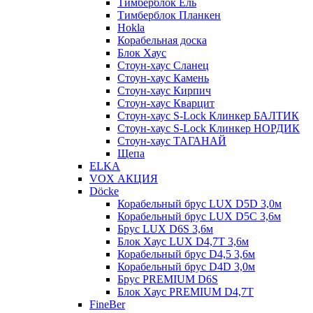
Тимберблок Ель
Тимберблок Планкен
Hokla
Корабельная доска
Блок Хаус
Стоун-хаус Сланец
Стоун-хаус Камень
Стоун-хаус Кирпич
Стоун-хаус Кварцит
Стоун-хаус S-Lock Клинкер БАЛТИК
Стоун-хаус S-Lock Клинкер НОРДИК
Стоун-хаус ТАГАНАЙ
Щепа
ELKA
VOX АКЦИЯ
Döcke
Корабельный брус LUX D5D 3,0м
Корабельный брус LUX D5C 3,6м
Брус LUX D6S 3,6м
Блок Хаус LUX D4,7T 3,6м
Корабельный брус D4,5 3,6м
Корабельный брус D4D 3,0м
Брус PREMIUM D6S
Блок Хаус PREMIUM D4,7T
FineBer