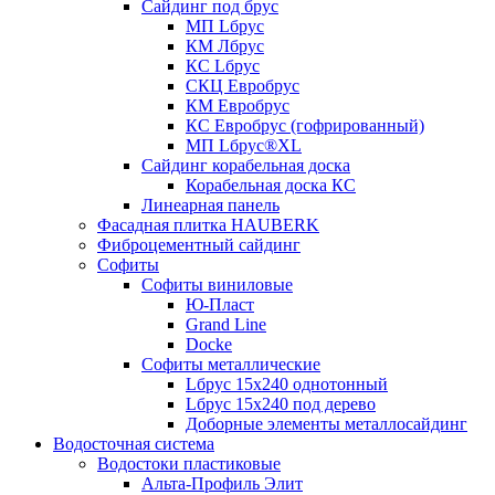
Сайдинг под брус
МП Lбрус
КМ Лбрус
КС Lбрус
СКЦ Евробрус
КМ Евробрус
КС Евробрус (гофрированный)
МП Lбрус®XL
Сайдинг корабельная доска
Корабельная доска КС
Линеарная панель
Фасадная плитка HAUBERK
Фиброцементный сайдинг
Софиты
Софиты виниловые
Ю-Пласт
Grand Line
Docke
Софиты металлические
Lбрус 15x240 однотонный
Lбрус 15x240 под дерево
Доборные элементы металлосайдинг
Водосточная система
Водостоки пластиковые
Альта-Профиль Элит