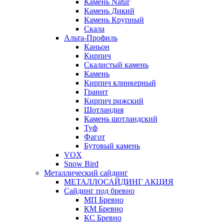
Камень Natur
Камень Дикий
Камень Крупный
Скала
Альта-Профиль
Каньон
Кирпич
Скалистый камень
Камень
Кирпич клинкерный
Гранит
Кирпич рижский
Шотландия
Камень шотландский
Туф
Фагот
Бутовый камень
VOX
Snow Bird
Металлический сайдинг
МЕТАЛЛОСАЙДИНГ АКЦИЯ
Сайдинг под бревно
МП Бревно
КМ Бревно
КС Бревно