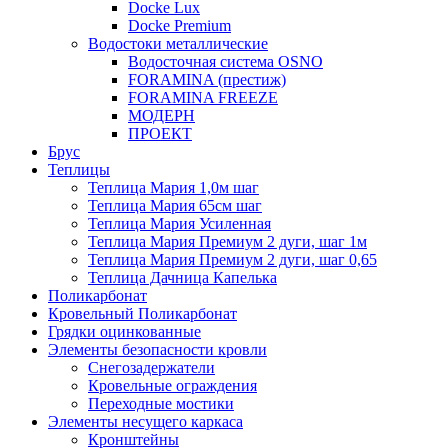
Docke Lux
Docke Premium
Водостоки металлические
Водосточная система OSNO
FORAMINA (престиж)
FORAMINA FREEZE
МОДЕРН
ПРОЕКТ
Брус
Теплицы
Теплица Мария 1,0м шаг
Теплица Мария 65см шаг
Теплица Мария Усиленная
Теплица Мария Премиум 2 дуги, шаг 1м
Теплица Мария Премиум 2 дуги, шаг 0,65
Теплица Дачница Капелька
Поликарбонат
Кровельный Поликарбонат
Грядки оцинкованные
Элементы безопасности кровли
Снегозадержатели
Кровельные ограждения
Переходные мостики
Элементы несущего каркаса
Кронштейны