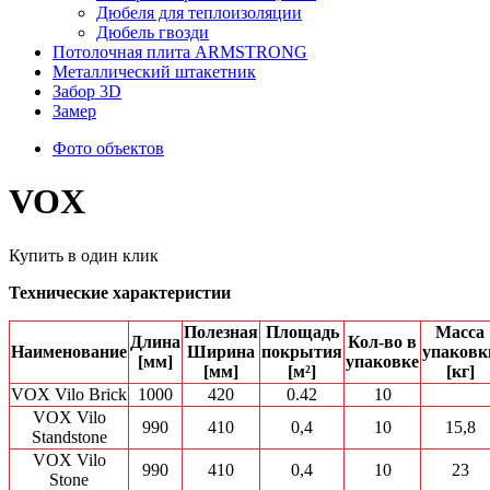
Дюбеля для теплоизоляции
Дюбель гвозди
Потолочная плита ARMSTRONG
Металлический штакетник
Забор 3D
Замер
Фото объектов
VOX
Купить в один клик
Технические характеристии
Полезная
Площадь
Масса
Длина
Кол-вo в
Наименование
Ширина
покрытия
упаковк
[мм]
упаковке
[мм]
[м²]
[кг]
VOX Vilo Brick
1000
420
0.42
10
VOX Vilo
990
410
0,4
10
15,8
Standstone
VOX Vilo
990
410
0,4
10
23
Stone