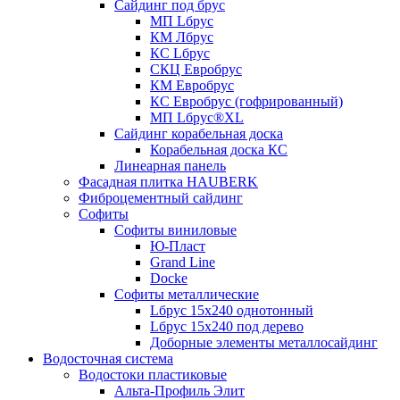
Сайдинг под брус
МП Lбрус
КМ Лбрус
КС Lбрус
СКЦ Евробрус
КМ Евробрус
КС Евробрус (гофрированный)
МП Lбрус®XL
Сайдинг корабельная доска
Корабельная доска КС
Линеарная панель
Фасадная плитка HAUBERK
Фиброцементный сайдинг
Софиты
Софиты виниловые
Ю-Пласт
Grand Line
Docke
Софиты металлические
Lбрус 15x240 однотонный
Lбрус 15x240 под дерево
Доборные элементы металлосайдинг
Водосточная система
Водостоки пластиковые
Альта-Профиль Элит