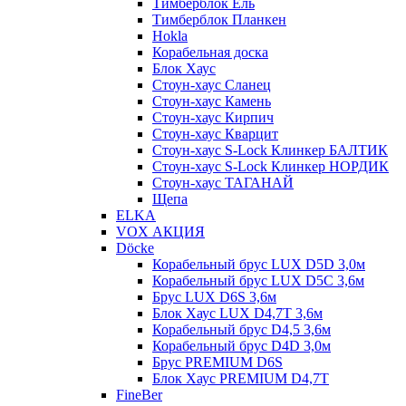
Тимберблок Ель
Тимберблок Планкен
Hokla
Корабельная доска
Блок Хаус
Стоун-хаус Сланец
Стоун-хаус Камень
Стоун-хаус Кирпич
Стоун-хаус Кварцит
Стоун-хаус S-Lock Клинкер БАЛТИК
Стоун-хаус S-Lock Клинкер НОРДИК
Стоун-хаус ТАГАНАЙ
Щепа
ELKA
VOX АКЦИЯ
Döcke
Корабельный брус LUX D5D 3,0м
Корабельный брус LUX D5C 3,6м
Брус LUX D6S 3,6м
Блок Хаус LUX D4,7T 3,6м
Корабельный брус D4,5 3,6м
Корабельный брус D4D 3,0м
Брус PREMIUM D6S
Блок Хаус PREMIUM D4,7T
FineBer