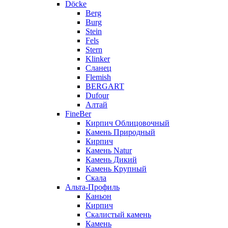
Döcke
Berg
Burg
Stein
Fels
Stern
Klinker
Сланец
Flemish
BERGART
Dufour
Алтай
FineBer
Кирпич Облицовочный
Камень Природный
Кирпич
Камень Natur
Камень Дикий
Камень Крупный
Скала
Альта-Профиль
Каньон
Кирпич
Скалистый камень
Камень