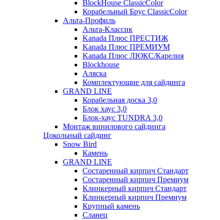
BlockHouse ClassicColor
Корабельный Брус ClassicColor
Альта-Профиль
Альта-Классик
Kanada Плюс ПРЕСТИЖ
Kanada Плюс ПРЕМИУМ
Kanada Плюс ЛЮКС/Карелия
Blockhouse
Аляска
Комплектующие для сайдинга
GRAND LINE
Корабельная доска 3,0
Блок хаус 3,0
Блок-хаус TUNDRA 3,0
Монтаж винилового сайдинга
Цокольный сайдинг
Snow Bird
Камень
GRAND LINE
Состаренный кирпич Стандарт
Состаренный кирпич Премиум
Клинкерный кирпич Стандарт
Клинкерный кирпич Премиум
Крупный камень
Сланец