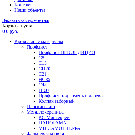
Контакты
Наши объекты
Заказать замер/монтаж
Корзина пуста
0
0
руб.
Кровельные материалы
Профлист
Профлист НЕКОНДИЦИЯ
С8
С13
СП20
С21
НС35
С44
Н-60
Профлист под камень и дерево
Колпак заборный
Плоский лист
Металлочерепица
КС Монтеррей
ПАНОРАМА
МП ЛАМОНТЕРРА
Фальцевая кровля