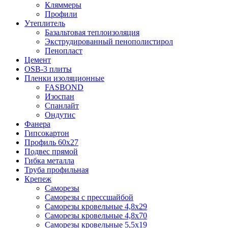
Кляммеры
Профили
Утеплитель
Базальтовая теплоизоляция
Экструдированный пенополистирол
Пенопласт
Цемент
OSB-3 плиты
Пленки изоляционные
FASBOND
Изоспан
Спанлайт
Ондутис
Фанера
Гипсокартон
Профиль 60х27
Подвес прямой
Гибка металла
Труба профильная
Крепеж
Саморезы
Саморезы с прессшайбой
Саморезы кровельные 4,8х29
Саморезы кровельные 4,8х70
Саморезы кровельные 5,5х19