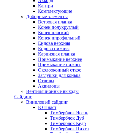
Аккорд
Кантри
Комплектующие
Доборные элементы
Ветровая планка
Конек полукруглый
Конек плоский
Конек ппрофильный
Ендова верхняя
Ендова нижняя
Карнизная планка
Примыкание верхнее
Примыкание нижнее
Околооконный откос
Заглушки для конька
Отливы
Аквилоны
Вентиляционные выходы
Сайдинг
Виниловый сайдинг
Ю-Пласт
Тимберблок Ясень
Тимберблок Дуб
Тимберблок Кедр
Тимберблок Пихта