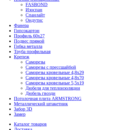
FASBOND
Изоспан
Спанлайт
Ондутис
Фанера
Гипсокартон
Профиль 60х27
Подвес прямой
Гибка металла
Труба профильная
Крепеж
Саморезы
Саморезы с прессшайбой
Саморезы кровельные 4,8х29
Саморезы кровельные 4,8х70
Саморезы кровельные 5,5х19
Дюбеля для теплоизоляции
Дюбель гвозди
Потолочная плита ARMSTRONG
Металлический штакетник
Забор 3D
Замер
Каталог товаров
Доставка