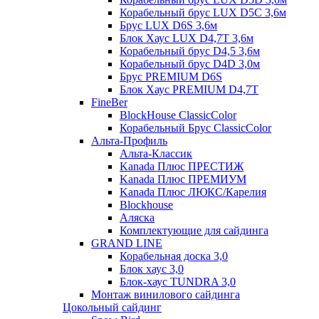
Корабельный брус LUX D5C 3,6м
Брус LUX D6S 3,6м
Блок Хаус LUX D4,7T 3,6м
Корабельный брус D4,5 3,6м
Корабельный брус D4D 3,0м
Брус PREMIUM D6S
Блок Хаус PREMIUM D4,7T
FineBer
BlockHouse ClassicColor
Корабельный Брус ClassicColor
Альта-Профиль
Альта-Классик
Kanada Плюс ПРЕСТИЖ
Kanada Плюс ПРЕМИУМ
Kanada Плюс ЛЮКС/Карелия
Blockhouse
Аляска
Комплектующие для сайдинга
GRAND LINE
Корабельная доска 3,0
Блок хаус 3,0
Блок-хаус TUNDRA 3,0
Монтаж винилового сайдинга
Цокольный сайдинг