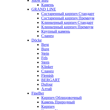
Snow Bird
Камень
GRAND LINE
Состаренный кирпич Стандарт
Состаренный кирпич Премиум
Клинкерный кирпич Стандарт
Клинкерный кирпич Премиум
Крупный камень
Сланец
Döcke
Berg
Burg
Stein
Fels
Stern
Klinker
Сланец
Flemish
BERGART
Dufour
Алтай
FineBer
Кирпич Облицовочный
Камень Природный
Кирпич