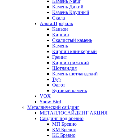
Камень Natur
Камень Дикий
Камень Крупный
Скала
Альта-Профиль
Каньон
Кирпич
Скалистый камень
Камень
Кирпич клинкерный
Гранит
Кирпич рижский
Шотландия
Камень шотландский
Туф
Фагот
Бутовый камень
VOX
Snow Bird
Металлический сайдинг
МЕТАЛЛОСАЙДИНГ АКЦИЯ
Сайдинг под бревно
МП Бревно
КМ Бревно
КС Бревно