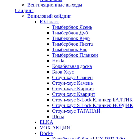
Вентиляционные выходы
Сайдинг
Виниловый сайдинг
Ю-Пласт
Тимберблок Ясень
Тимберблок Дуб
Тимберблок Кедр
Тимберблок Пихта
Тимберблок Ель
Тимберблок Планкен
Hokla
Корабельная доска
Блок Хаус
Стоун-хаус Сланец
Стоун-хаус Камень
Стоун-хаус Кирпич
Стоун-хаус Кварцит
Стоун-хаус S-Lock Клинкер БАЛТИК
Стоун-хаус S-Lock Клинкер НОРДИК
Стоун-хаус ТАГАНАЙ
Щепа
ELKA
VOX АКЦИЯ
Döcke
Корабельный брус LUX D5D 3,0м