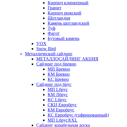
Кирпич клинкерный
Гранит
Кирпич рижский
Шотландия
Камень шотландский
Туф
Фагот
Бутовый камень
VOX
Snow Bird
Металлический сайдинг
МЕТАЛЛОСАЙДИНГ АКЦИЯ
Сайдинг под бревно
МП Бревно
КМ Бревно
КС Бревно
Сайдинг под брус
МП Lбрус
КМ Лбрус
КС Lбрус
СКЦ Евробрус
КМ Евробрус
КС Евробрус (гофрированный)
МП Lбрус®XL
Сайдинг корабельная доска