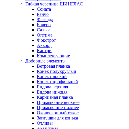
Гибкая черепица ШИНГЛАС
Соната
Ранчо
Фазенда
Болеро
Сальса
Оптима
Фокстрот
Аккорд
Кантри
Комплектующие
Доборные элементы
Ветровая планка
Конек полукруглый
Конек плоский
Конек ппрофильный
Ендова верхняя
Ендова нижняя
Карнизная планка
Примыкание верхнее
Примыкание нижнее
Околооконный откос
Заглушки для конька
Отливы
Аквилоны