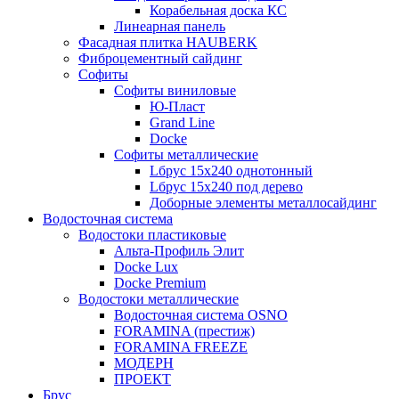
Корабельная доска КС
Линеарная панель
Фасадная плитка HAUBERK
Фиброцементный сайдинг
Софиты
Софиты виниловые
Ю-Пласт
Grand Line
Docke
Софиты металлические
Lбрус 15x240 однотонный
Lбрус 15x240 под дерево
Доборные элементы металлосайдинг
Водосточная система
Водостоки пластиковые
Альта-Профиль Элит
Docke Lux
Docke Premium
Водостоки металлические
Водосточная система OSNO
FORAMINA (престиж)
FORAMINA FREEZE
МОДЕРН
ПРОЕКТ
Брус