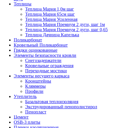
Теплицы
Теплица Мария 1,0м шаг
Теплица Мария 65см шаг
Теплица Мария Усиленная
Теплица Мария Премиум 2 дуги, шаг 1м
Теплица Мария Премиум 2 дуги, шаг 0,65
Теплица Дачница Капелька
Поликарбонат
Кровельный Поликарбонат
Грядки оцинкованные
Элементы безопасности кровли
Снегозадержатели
Кровельные ограждения
Переходные мостики
Элементы несущего каркаса
Кронштейны
Кляммеры
Профили
Утеплитель
Базальтовая теплоизоляция
Экструдированный пенополистирол
Пенопласт
Цемент
OSB-3 плиты
Пленки изоляционные