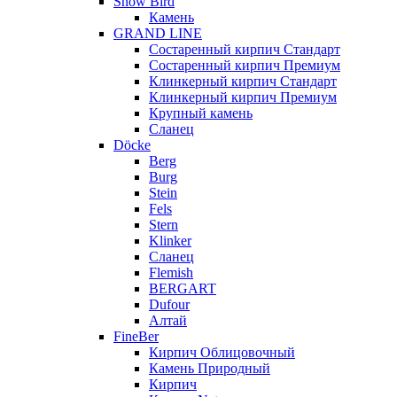
Snow Bird
Камень
GRAND LINE
Состаренный кирпич Стандарт
Состаренный кирпич Премиум
Клинкерный кирпич Стандарт
Клинкерный кирпич Премиум
Крупный камень
Сланец
Döcke
Berg
Burg
Stein
Fels
Stern
Klinker
Сланец
Flemish
BERGART
Dufour
Алтай
FineBer
Кирпич Облицовочный
Камень Природный
Кирпич