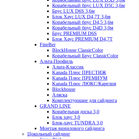
Корабельный брус LUX D5C 3,6м
Брус LUX D6S 3,6м
Блок Хаус LUX D4,7T 3,6м
Корабельный брус D4,5 3,6м
Корабельный брус D4D 3,0м
Брус PREMIUM D6S
Блок Хаус PREMIUM D4,7T
FineBer
BlockHouse ClassicColor
Корабельный Брус ClassicColor
Альта-Профиль
Альта-Классик
Kanada Плюс ПРЕСТИЖ
Kanada Плюс ПРЕМИУМ
Kanada Плюс ЛЮКС/Карелия
Blockhouse
Аляска
Комплектующие для сайдинга
GRAND LINE
Корабельная доска 3,0
Блок хаус 3,0
Блок-хаус TUNDRA 3,0
Монтаж винилового сайдинга
Цокольный сайдинг