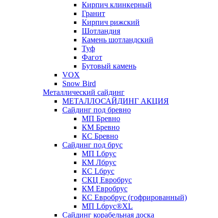
Кирпич клинкерный
Гранит
Кирпич рижский
Шотландия
Камень шотландский
Туф
Фагот
Бутовый камень
VOX
Snow Bird
Металлический сайдинг
МЕТАЛЛОСАЙДИНГ АКЦИЯ
Сайдинг под бревно
МП Бревно
КМ Бревно
КС Бревно
Сайдинг под брус
МП Lбрус
КМ Лбрус
КС Lбрус
СКЦ Евробрус
КМ Евробрус
КС Евробрус (гофрированный)
МП Lбрус®XL
Сайдинг корабельная доска