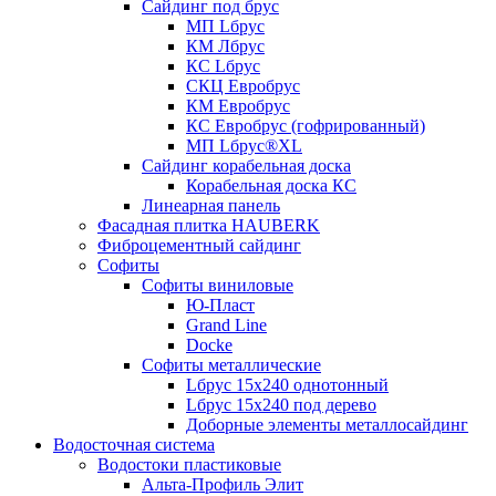
Сайдинг под брус
МП Lбрус
КМ Лбрус
КС Lбрус
СКЦ Евробрус
КМ Евробрус
КС Евробрус (гофрированный)
МП Lбрус®XL
Сайдинг корабельная доска
Корабельная доска КС
Линеарная панель
Фасадная плитка HAUBERK
Фиброцементный сайдинг
Софиты
Софиты виниловые
Ю-Пласт
Grand Line
Docke
Софиты металлические
Lбрус 15x240 однотонный
Lбрус 15x240 под дерево
Доборные элементы металлосайдинг
Водосточная система
Водостоки пластиковые
Альта-Профиль Элит