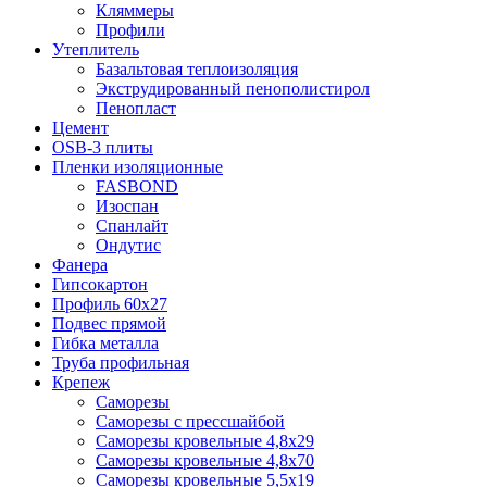
Кляммеры
Профили
Утеплитель
Базальтовая теплоизоляция
Экструдированный пенополистирол
Пенопласт
Цемент
OSB-3 плиты
Пленки изоляционные
FASBOND
Изоспан
Спанлайт
Ондутис
Фанера
Гипсокартон
Профиль 60х27
Подвес прямой
Гибка металла
Труба профильная
Крепеж
Саморезы
Саморезы с прессшайбой
Саморезы кровельные 4,8х29
Саморезы кровельные 4,8х70
Саморезы кровельные 5,5х19