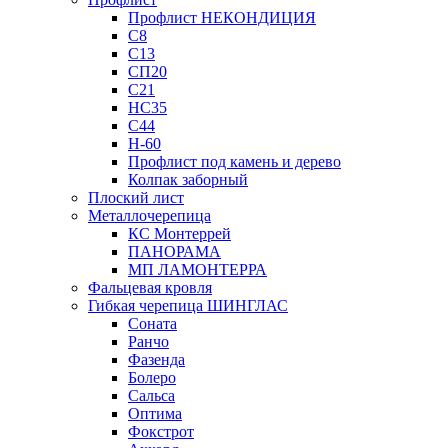
Профлист НЕКОНДИЦИЯ
С8
С13
СП20
С21
НС35
С44
Н-60
Профлист под камень и дерево
Колпак заборный
Плоский лист
Металлочерепица
КС Монтеррей
ПАНОРАМА
МП ЛАМОНТЕРРА
Фальцевая кровля
Гибкая черепица ШИНГЛАС
Соната
Ранчо
Фазенда
Болеро
Сальса
Оптима
Фокстрот