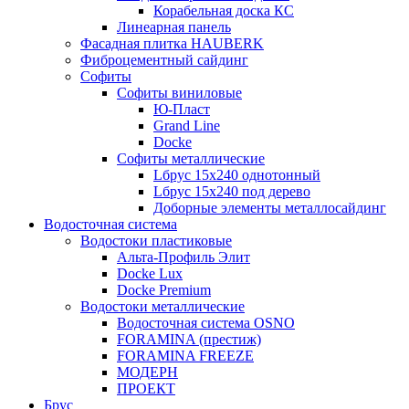
Корабельная доска КС
Линеарная панель
Фасадная плитка HAUBERK
Фиброцементный сайдинг
Софиты
Софиты виниловые
Ю-Пласт
Grand Line
Docke
Софиты металлические
Lбрус 15x240 однотонный
Lбрус 15x240 под дерево
Доборные элементы металлосайдинг
Водосточная система
Водостоки пластиковые
Альта-Профиль Элит
Docke Lux
Docke Premium
Водостоки металлические
Водосточная система OSNO
FORAMINA (престиж)
FORAMINA FREEZE
МОДЕРН
ПРОЕКТ
Брус