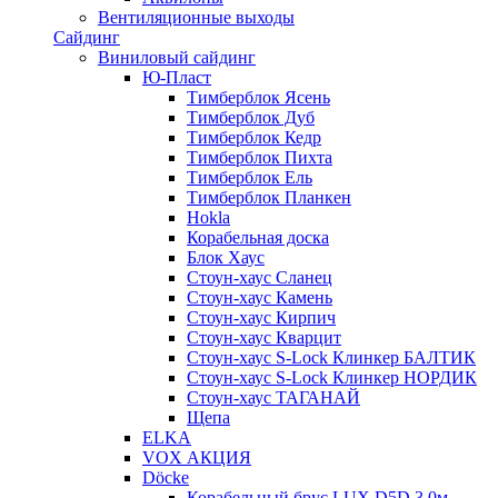
Вентиляционные выходы
Сайдинг
Виниловый сайдинг
Ю-Пласт
Тимберблок Ясень
Тимберблок Дуб
Тимберблок Кедр
Тимберблок Пихта
Тимберблок Ель
Тимберблок Планкен
Hokla
Корабельная доска
Блок Хаус
Стоун-хаус Сланец
Стоун-хаус Камень
Стоун-хаус Кирпич
Стоун-хаус Кварцит
Стоун-хаус S-Lock Клинкер БАЛТИК
Стоун-хаус S-Lock Клинкер НОРДИК
Стоун-хаус ТАГАНАЙ
Щепа
ELKA
VOX АКЦИЯ
Döcke
Корабельный брус LUX D5D 3,0м