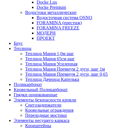
Docke Lux
Docke Premium
Водостоки металлические
Водосточная система OSNO
FORAMINA (престиж)
FORAMINA FREEZE
МОДЕРН
ПРОЕКТ
Брус
Теплицы
Теплица Мария 1,0м шаг
Теплица Мария 65см шаг
Теплица Мария Усиленная
Теплица Мария Премиум 2 дуги, шаг 1м
Теплица Мария Премиум 2 дуги, шаг 0,65
Теплица Дачница Капелька
Поликарбонат
Кровельный Поликарбонат
Грядки оцинкованные
Элементы безопасности кровли
Снегозадержатели
Кровельные ограждения
Переходные мостики
Элементы несущего каркаса
Кронштейны