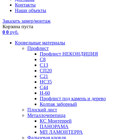
Контакты
Наши объекты
Заказать замер/монтаж
Корзина пуста
0
0
руб.
Кровельные материалы
Профлист
Профлист НЕКОНДИЦИЯ
С8
С13
СП20
С21
НС35
С44
Н-60
Профлист под камень и дерево
Колпак заборный
Плоский лист
Металлочерепица
КС Монтеррей
ПАНОРАМА
МП ЛАМОНТЕРРА
Фальцевая кровля