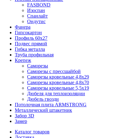
FASBOND
Изоспан
Спанлайт
Ондутис
Фанера
Гипсокартон
Профиль 60х27
Подвес прямой
Гибка металла
Труба профильная
Крепеж
Саморезы
Саморезы с прессшайбой
Саморезы кровельные 4,8х29
Саморезы кровельные 4,8х70
Саморезы кровельные 5,5х19
Дюбеля для теплоизоляции
Дюбель гвозди
Потолочная плита ARMSTRONG
Металлический штакетник
Забор 3D
Замер
Каталог товаров
Доставка