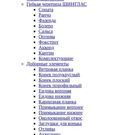
Гибкая черепица ШИНГЛАС
Соната
Ранчо
Фазенда
Болеро
Сальса
Оптима
Фокстрот
Аккорд
Кантри
Комплектующие
Доборные элементы
Ветровая планка
Конек полукруглый
Конек плоский
Конек ппрофильный
Ендова верхняя
Ендова нижняя
Карнизная планка
Примыкание верхнее
Примыкание нижнее
Околооконный откос
Заглушки для конька
Отливы
Аквилоны