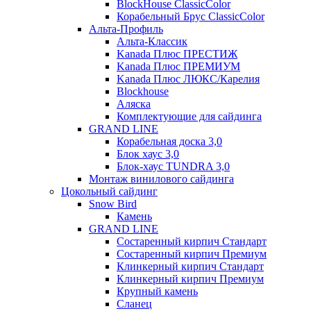
BlockHouse ClassicColor
Корабельный Брус ClassicColor
Альта-Профиль
Альта-Классик
Kanada Плюс ПРЕСТИЖ
Kanada Плюс ПРЕМИУМ
Kanada Плюс ЛЮКС/Карелия
Blockhouse
Аляска
Комплектующие для сайдинга
GRAND LINE
Корабельная доска 3,0
Блок хаус 3,0
Блок-хаус TUNDRA 3,0
Монтаж винилового сайдинга
Цокольный сайдинг
Snow Bird
Камень
GRAND LINE
Состаренный кирпич Стандарт
Состаренный кирпич Премиум
Клинкерный кирпич Стандарт
Клинкерный кирпич Премиум
Крупный камень
Сланец