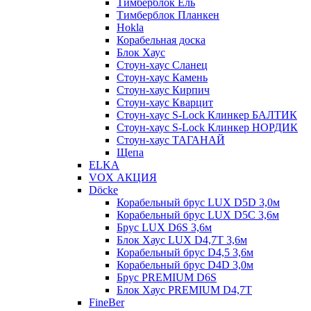
Тимберблок Ель
Тимберблок Планкен
Hokla
Корабельная доска
Блок Хаус
Стоун-хаус Сланец
Стоун-хаус Камень
Стоун-хаус Кирпич
Стоун-хаус Кварцит
Стоун-хаус S-Lock Клинкер БАЛТИК
Стоун-хаус S-Lock Клинкер НОРДИК
Стоун-хаус ТАГАНАЙ
Щепа
ELKA
VOX АКЦИЯ
Döcke
Корабельный брус LUX D5D 3,0м
Корабельный брус LUX D5C 3,6м
Брус LUX D6S 3,6м
Блок Хаус LUX D4,7T 3,6м
Корабельный брус D4,5 3,6м
Корабельный брус D4D 3,0м
Брус PREMIUM D6S
Блок Хаус PREMIUM D4,7T
FineBer