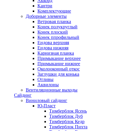
Аккорд
Кантри
Комплектующие
Доборные элементы
Ветровая планка
Конек полукруглый
Конек плоский
Конек ппрофильный
Ендова верхняя
Ендова нижняя
Карнизная планка
Примыкание верхнее
Примыкание нижнее
Околооконный откос
Заглушки для конька
Отливы
Аквилоны
Вентиляционные выходы
Сайдинг
Виниловый сайдинг
Ю-Пласт
Тимберблок Ясень
Тимберблок Дуб
Тимберблок Кедр
Тимберблок Пихта