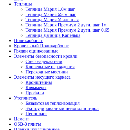
Теплицы
Теплица Мария 1,0м шаг
Теплица Мария 65см шаг
Теплица Мария Усиленная
Теплица Мария Премиум 2 дуги, шаг 1м
Теплица Мария Премиум 2 дуги, шаг 0,65
Теплица Дачница Капелька
Поликарбонат
Кровельный Поликарбонат
Грядки оцинкованные
Элементы безопасности кровли
Снегозадержатели
Кровельные ограждения
Переходные мостики
Элементы несущего каркаса
Кронштейны
Кляммеры
Профили
Утеплитель
Базальтовая теплоизоляция
Экструдированный пенополистирол
Пенопласт
Цемент
OSB-3 плиты
Пленки изоляционные