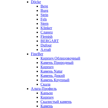
Döcke
Berg
Burg
Stein
Fels
Stern
Klinker
Сланец
Flemish
BERGART
Dufour
Алтай
FineBer
Кирпич Облицовочный
Камень Природный
Кирпич
Камень Natur
Камень Дикий
Камень Крупный
Скала
Альта-Профиль
Каньон
Кирпич
Скалистый камень
Камень