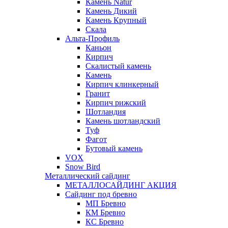
Камень Natur
Камень Дикий
Камень Крупный
Скала
Альта-Профиль
Каньон
Кирпич
Скалистый камень
Камень
Кирпич клинкерный
Гранит
Кирпич рижский
Шотландия
Камень шотландский
Туф
Фагот
Бутовый камень
VOX
Snow Bird
Металлический сайдинг
МЕТАЛЛОСАЙДИНГ АКЦИЯ
Сайдинг под бревно
МП Бревно
КМ Бревно
КС Бревно