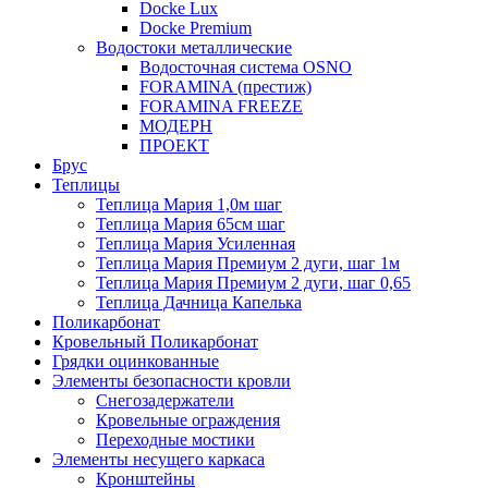
Docke Lux
Docke Premium
Водостоки металлические
Водосточная система OSNO
FORAMINA (престиж)
FORAMINA FREEZE
МОДЕРН
ПРОЕКТ
Брус
Теплицы
Теплица Мария 1,0м шаг
Теплица Мария 65см шаг
Теплица Мария Усиленная
Теплица Мария Премиум 2 дуги, шаг 1м
Теплица Мария Премиум 2 дуги, шаг 0,65
Теплица Дачница Капелька
Поликарбонат
Кровельный Поликарбонат
Грядки оцинкованные
Элементы безопасности кровли
Снегозадержатели
Кровельные ограждения
Переходные мостики
Элементы несущего каркаса
Кронштейны