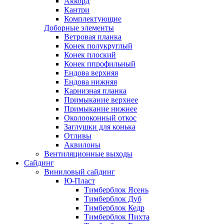
Аккорд
Кантри
Комплектующие
Доборные элементы
Ветровая планка
Конек полукруглый
Конек плоский
Конек ппрофильный
Ендова верхняя
Ендова нижняя
Карнизная планка
Примыкание верхнее
Примыкание нижнее
Околооконный откос
Заглушки для конька
Отливы
Аквилоны
Вентиляционные выходы
Сайдинг
Виниловый сайдинг
Ю-Пласт
Тимберблок Ясень
Тимберблок Дуб
Тимберблок Кедр
Тимберблок Пихта