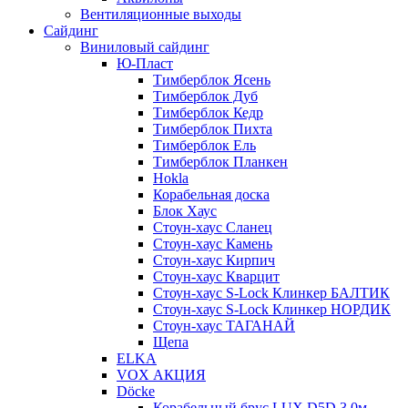
Вентиляционные выходы
Сайдинг
Виниловый сайдинг
Ю-Пласт
Тимберблок Ясень
Тимберблок Дуб
Тимберблок Кедр
Тимберблок Пихта
Тимберблок Ель
Тимберблок Планкен
Hokla
Корабельная доска
Блок Хаус
Стоун-хаус Сланец
Стоун-хаус Камень
Стоун-хаус Кирпич
Стоун-хаус Кварцит
Стоун-хаус S-Lock Клинкер БАЛТИК
Стоун-хаус S-Lock Клинкер НОРДИК
Стоун-хаус ТАГАНАЙ
Щепа
ELKA
VOX АКЦИЯ
Döcke
Корабельный брус LUX D5D 3,0м