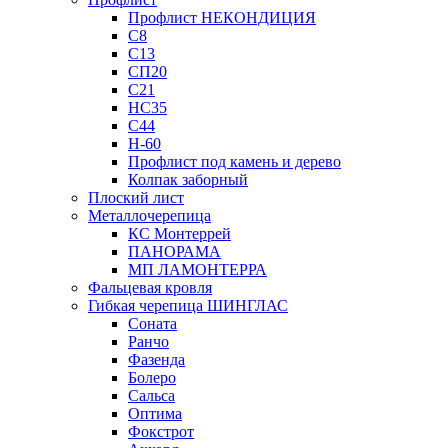
Профлист НЕКОНДИЦИЯ
С8
С13
СП20
С21
НС35
С44
Н-60
Профлист под камень и дерево
Колпак заборный
Плоский лист
Металлочерепица
КС Монтеррей
ПАНОРАМА
МП ЛАМОНТЕРРА
Фальцевая кровля
Гибкая черепица ШИНГЛАС
Соната
Ранчо
Фазенда
Болеро
Сальса
Оптима
Фокстрот