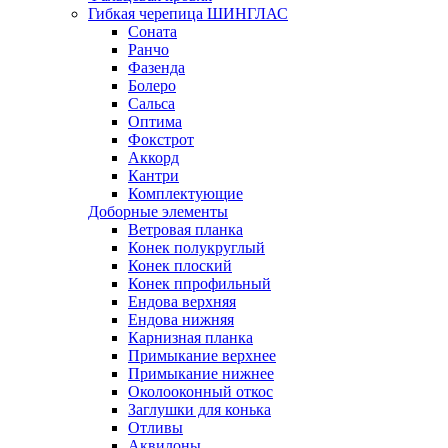
Гибкая черепица ШИНГЛАС
Соната
Ранчо
Фазенда
Болеро
Сальса
Оптима
Фокстрот
Аккорд
Кантри
Комплектующие
Доборные элементы
Ветровая планка
Конек полукруглый
Конек плоский
Конек ппрофильный
Ендова верхняя
Ендова нижняя
Карнизная планка
Примыкание верхнее
Примыкание нижнее
Околооконный откос
Заглушки для конька
Отливы
Аквилоны