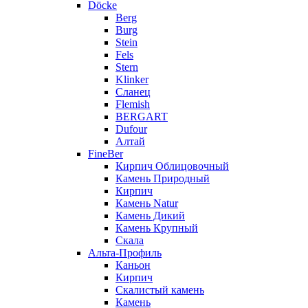
Döcke
Berg
Burg
Stein
Fels
Stern
Klinker
Сланец
Flemish
BERGART
Dufour
Алтай
FineBer
Кирпич Облицовочный
Камень Природный
Кирпич
Камень Natur
Камень Дикий
Камень Крупный
Скала
Альта-Профиль
Каньон
Кирпич
Скалистый камень
Камень