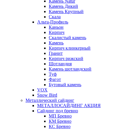
Камень Natur
Камень Дикий
Камень Крупный
Скала
Альта-Профиль
Каньон
Кирпич
Скалистый камень
Камень
Кирпич клинкерный
Гранит
Кирпич рижский
Шотландия
Камень шотландский
Туф
Фагот
Бутовый камень
VOX
Snow Bird
Металлический сайдинг
МЕТАЛЛОСАЙДИНГ АКЦИЯ
Сайдинг под бревно
МП Бревно
КМ Бревно
КС Бревно