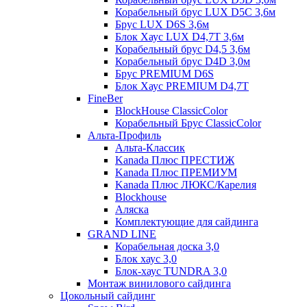
Корабельный брус LUX D5C 3,6м
Брус LUX D6S 3,6м
Блок Хаус LUX D4,7T 3,6м
Корабельный брус D4,5 3,6м
Корабельный брус D4D 3,0м
Брус PREMIUM D6S
Блок Хаус PREMIUM D4,7T
FineBer
BlockHouse ClassicColor
Корабельный Брус ClassicColor
Альта-Профиль
Альта-Классик
Kanada Плюс ПРЕСТИЖ
Kanada Плюс ПРЕМИУМ
Kanada Плюс ЛЮКС/Карелия
Blockhouse
Аляска
Комплектующие для сайдинга
GRAND LINE
Корабельная доска 3,0
Блок хаус 3,0
Блок-хаус TUNDRA 3,0
Монтаж винилового сайдинга
Цокольный сайдинг