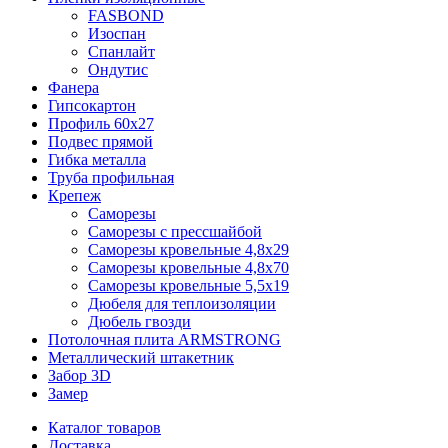
FASBOND
Изоспан
Спанлайт
Ондутис
Фанера
Гипсокартон
Профиль 60х27
Подвес прямой
Гибка металла
Труба профильная
Крепеж
Саморезы
Саморезы с прессшайбой
Саморезы кровельные 4,8х29
Саморезы кровельные 4,8х70
Саморезы кровельные 5,5х19
Дюбеля для теплоизоляции
Дюбель гвозди
Потолочная плита ARMSTRONG
Металлический штакетник
Забор 3D
Замер
Каталог товаров
Доставка