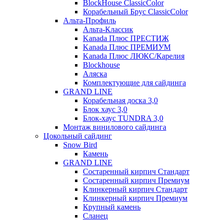
BlockHouse ClassicColor
Корабельный Брус ClassicColor
Альта-Профиль
Альта-Классик
Kanada Плюс ПРЕСТИЖ
Kanada Плюс ПРЕМИУМ
Kanada Плюс ЛЮКС/Карелия
Blockhouse
Аляска
Комплектующие для сайдинга
GRAND LINE
Корабельная доска 3,0
Блок хаус 3,0
Блок-хаус TUNDRA 3,0
Монтаж винилового сайдинга
Цокольный сайдинг
Snow Bird
Камень
GRAND LINE
Состаренный кирпич Стандарт
Состаренный кирпич Премиум
Клинкерный кирпич Стандарт
Клинкерный кирпич Премиум
Крупный камень
Сланец