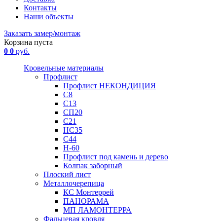
Контакты
Наши объекты
Заказать замер/монтаж
Корзина пуста
0
0
руб.
Кровельные материалы
Профлист
Профлист НЕКОНДИЦИЯ
С8
С13
СП20
С21
НС35
С44
Н-60
Профлист под камень и дерево
Колпак заборный
Плоский лист
Металлочерепица
КС Монтеррей
ПАНОРАМА
МП ЛАМОНТЕРРА
Фальцевая кровля