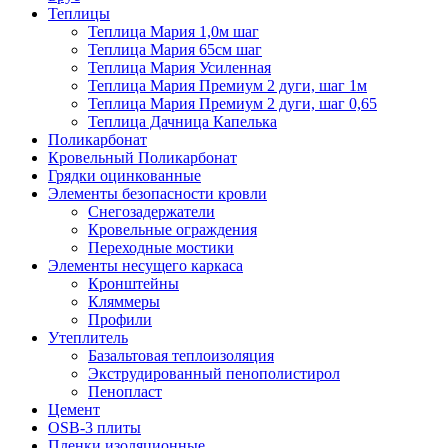
Теплицы
Теплица Мария 1,0м шаг
Теплица Мария 65см шаг
Теплица Мария Усиленная
Теплица Мария Премиум 2 дуги, шаг 1м
Теплица Мария Премиум 2 дуги, шаг 0,65
Теплица Дачница Капелька
Поликарбонат
Кровельный Поликарбонат
Грядки оцинкованные
Элементы безопасности кровли
Снегозадержатели
Кровельные ограждения
Переходные мостики
Элементы несущего каркаса
Кронштейны
Кляммеры
Профили
Утеплитель
Базальтовая теплоизоляция
Экструдированный пенополистирол
Пенопласт
Цемент
OSB-3 плиты
Пленки изоляционные