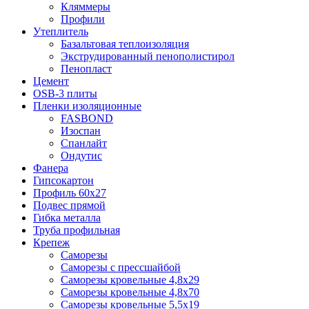
Кляммеры
Профили
Утеплитель
Базальтовая теплоизоляция
Экструдированный пенополистирол
Пенопласт
Цемент
OSB-3 плиты
Пленки изоляционные
FASBOND
Изоспан
Спанлайт
Ондутис
Фанера
Гипсокартон
Профиль 60х27
Подвес прямой
Гибка металла
Труба профильная
Крепеж
Саморезы
Саморезы с прессшайбой
Саморезы кровельные 4,8х29
Саморезы кровельные 4,8х70
Саморезы кровельные 5,5х19