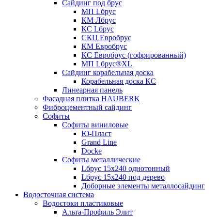
Сайдинг под брус
МП Lбрус
КМ Лбрус
КС Lбрус
СКЦ Евробрус
КМ Евробрус
КС Евробрус (гофрированный)
МП Lбрус®XL
Сайдинг корабельная доска
Корабельная доска КС
Линеарная панель
Фасадная плитка HAUBERK
Фиброцементный сайдинг
Софиты
Софиты виниловые
Ю-Пласт
Grand Line
Docke
Софиты металлические
Lбрус 15x240 однотонный
Lбрус 15x240 под дерево
Доборные элементы металлосайдинг
Водосточная система
Водостоки пластиковые
Альта-Профиль Элит