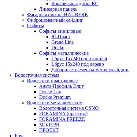
Корабельная доска КС
Линеарная панель
Фасадная плитка HAUBERK
Фиброцементный сайдинг
Софиты
Софиты виниловые
Ю-Пласт
Grand Line
Docke
Софиты металлические
Lбрус 15x240 однотонный
Lбрус 15x240 под дерево
Доборные элементы металлосайдинг
Водосточная система
Водостоки пластиковые
Альта-Профиль Элит
Docke Lux
Docke Premium
Водостоки металлические
Водосточная система OSNO
FORAMINA (престиж)
FORAMINA FREEZE
МОДЕРН
ПРОЕКТ
Брус