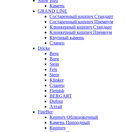
Snow Bird
Камень
GRAND LINE
Состаренный кирпич Стандарт
Состаренный кирпич Премиум
Клинкерный кирпич Стандарт
Клинкерный кирпич Премиум
Крупный камень
Сланец
Döcke
Berg
Burg
Stein
Fels
Stern
Klinker
Сланец
Flemish
BERGART
Dufour
Алтай
FineBer
Кирпич Облицовочный
Камень Природный
Кирпич