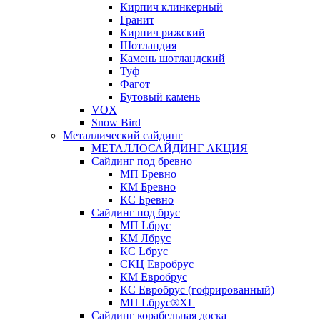
Кирпич клинкерный
Гранит
Кирпич рижский
Шотландия
Камень шотландский
Туф
Фагот
Бутовый камень
VOX
Snow Bird
Металлический сайдинг
МЕТАЛЛОСАЙДИНГ АКЦИЯ
Сайдинг под бревно
МП Бревно
КМ Бревно
КС Бревно
Сайдинг под брус
МП Lбрус
КМ Лбрус
КС Lбрус
СКЦ Евробрус
КМ Евробрус
КС Евробрус (гофрированный)
МП Lбрус®XL
Сайдинг корабельная доска