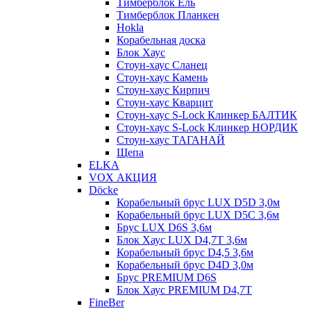
Тимберблок Ель
Тимберблок Планкен
Hokla
Корабельная доска
Блок Хаус
Стоун-хаус Сланец
Стоун-хаус Камень
Стоун-хаус Кирпич
Стоун-хаус Кварцит
Стоун-хаус S-Lock Клинкер БАЛТИК
Стоун-хаус S-Lock Клинкер НОРДИК
Стоун-хаус ТАГАНАЙ
Щепа
ELKA
VOX АКЦИЯ
Döcke
Корабельный брус LUX D5D 3,0м
Корабельный брус LUX D5C 3,6м
Брус LUX D6S 3,6м
Блок Хаус LUX D4,7T 3,6м
Корабельный брус D4,5 3,6м
Корабельный брус D4D 3,0м
Брус PREMIUM D6S
Блок Хаус PREMIUM D4,7T
FineBer