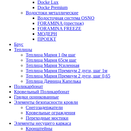
Docke Lux
Docke Premium
Водостоки металлические
Водосточная система OSNO
FORAMINA (престиж)
FORAMINA FREEZE
МОДЕРН
ПРОЕКТ
Брус
Теплицы
Теплица Мария 1,0м шаг
Теплица Мария 65см шаг
Теплица Мария Усиленная
Теплица Мария Премиум 2 дуги, шаг 1м
Теплица Мария Премиум 2 дуги, шаг 0,65
Теплица Дачница Капелька
Поликарбонат
Кровельный Поликарбонат
Грядки оцинкованные
Элементы безопасности кровли
Снегозадержатели
Кровельные ограждения
Переходные мостики
Элементы несущего каркаса
Кронштейны