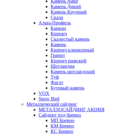
Камень Natur
Камень Дикий
Камень Крупный
Скала
Альта-Профиль
Каньон
Кирпич
Скалистый камень
Камень
Кирпич клинкерный
Гранит
Кирпич рижский
Шотландия
Камень шотландский
Туф
Фагот
Бутовый камень
VOX
Snow Bird
Металлический сайдинг
МЕТАЛЛОСАЙДИНГ АКЦИЯ
Сайдинг под бревно
МП Бревно
КМ Бревно
КС Бревно