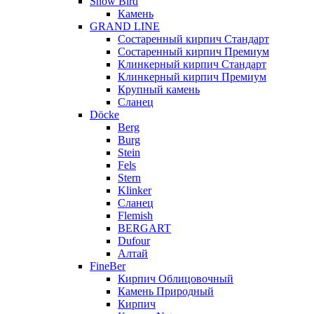
Snow Bird
Камень
GRAND LINE
Состаренный кирпич Стандарт
Состаренный кирпич Премиум
Клинкерный кирпич Стандарт
Клинкерный кирпич Премиум
Крупный камень
Сланец
Döcke
Berg
Burg
Stein
Fels
Stern
Klinker
Сланец
Flemish
BERGART
Dufour
Алтай
FineBer
Кирпич Облицовочный
Камень Природный
Кирпич