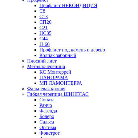
Профлист НЕКОНДИЦИЯ
С8
С13
СП20
С21
НС35
С44
Н-60
Профлист под камень и дерево
Колпак заборный
Плоский лист
Металлочерепица
КС Монтеррей
ПАНОРАМА
МП ЛАМОНТЕРРА
Фальцевая кровля
Гибкая черепица ШИНГЛАС
Соната
Ранчо
Фазенда
Болеро
Сальса
Оптима
Фокстрот