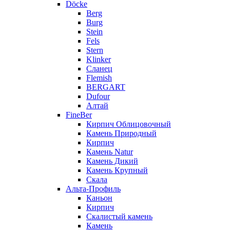
Döcke
Berg
Burg
Stein
Fels
Stern
Klinker
Сланец
Flemish
BERGART
Dufour
Алтай
FineBer
Кирпич Облицовочный
Камень Природный
Кирпич
Камень Natur
Камень Дикий
Камень Крупный
Скала
Альта-Профиль
Каньон
Кирпич
Скалистый камень
Камень