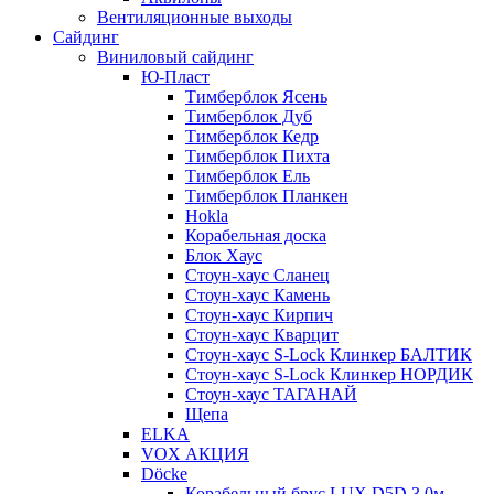
Вентиляционные выходы
Сайдинг
Виниловый сайдинг
Ю-Пласт
Тимберблок Ясень
Тимберблок Дуб
Тимберблок Кедр
Тимберблок Пихта
Тимберблок Ель
Тимберблок Планкен
Hokla
Корабельная доска
Блок Хаус
Стоун-хаус Сланец
Стоун-хаус Камень
Стоун-хаус Кирпич
Стоун-хаус Кварцит
Стоун-хаус S-Lock Клинкер БАЛТИК
Стоун-хаус S-Lock Клинкер НОРДИК
Стоун-хаус ТАГАНАЙ
Щепа
ELKA
VOX АКЦИЯ
Döcke
Корабельный брус LUX D5D 3,0м