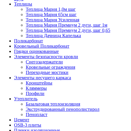
Теплицы
Теплица Мария 1,0м шаг
Теплица Мария 65см шаг
Теплица Мария Усиленная
Теплица Мария Премиум 2 дуги, шаг 1м
Теплица Мария Премиум 2 дуги, шаг 0,65
Теплица Дачница Капелька
Поликарбонат
Кровельный Поликарбонат
Грядки оцинкованные
Элементы безопасности кровли
Снегозадержатели
Кровельные ограждения
Переходные мостики
Элементы несущего каркаса
Кронштейны
Кляммеры
Профили
Утеплитель
Базальтовая теплоизоляция
Экструдированный пенополистирол
Пенопласт
Цемент
OSB-3 плиты
Пленки изоляционные