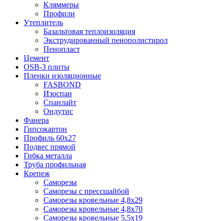
Кляммеры
Профили
Утеплитель
Базальтовая теплоизоляция
Экструдированный пенополистирол
Пенопласт
Цемент
OSB-3 плиты
Пленки изоляционные
FASBOND
Изоспан
Спанлайт
Ондутис
Фанера
Гипсокартон
Профиль 60х27
Подвес прямой
Гибка металла
Труба профильная
Крепеж
Саморезы
Саморезы с прессшайбой
Саморезы кровельные 4,8х29
Саморезы кровельные 4,8х70
Саморезы кровельные 5,5х19