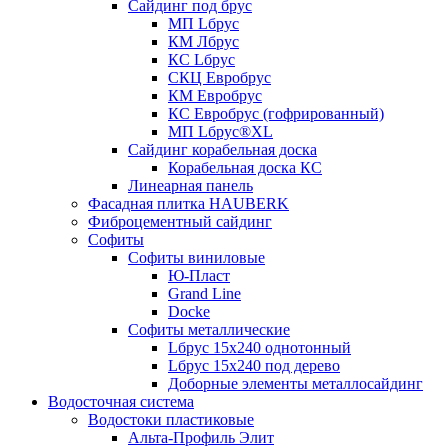
Сайдинг под брус
МП Lбрус
КМ Лбрус
КС Lбрус
СКЦ Евробрус
КМ Евробрус
КС Евробрус (гофрированный)
МП Lбрус®XL
Сайдинг корабельная доска
Корабельная доска КС
Линеарная панель
Фасадная плитка HAUBERK
Фиброцементный сайдинг
Софиты
Софиты виниловые
Ю-Пласт
Grand Line
Docke
Софиты металлические
Lбрус 15x240 однотонный
Lбрус 15x240 под дерево
Доборные элементы металлосайдинг
Водосточная система
Водостоки пластиковые
Альта-Профиль Элит