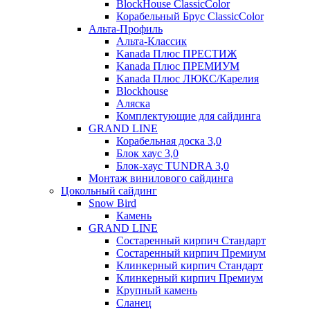
BlockHouse ClassicColor
Корабельный Брус ClassicColor
Альта-Профиль
Альта-Классик
Kanada Плюс ПРЕСТИЖ
Kanada Плюс ПРЕМИУМ
Kanada Плюс ЛЮКС/Карелия
Blockhouse
Аляска
Комплектующие для сайдинга
GRAND LINE
Корабельная доска 3,0
Блок хаус 3,0
Блок-хаус TUNDRA 3,0
Монтаж винилового сайдинга
Цокольный сайдинг
Snow Bird
Камень
GRAND LINE
Состаренный кирпич Стандарт
Состаренный кирпич Премиум
Клинкерный кирпич Стандарт
Клинкерный кирпич Премиум
Крупный камень
Сланец