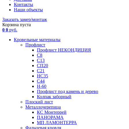
Контакты
Наши объекты
Заказать замер/монтаж
Корзина пуста
0
0
руб.
Кровельные материалы
Профлист
Профлист НЕКОНДИЦИЯ
С8
С13
СП20
С21
НС35
С44
Н-60
Профлист под камень и дерево
Колпак заборный
Плоский лист
Металлочерепица
КС Монтеррей
ПАНОРАМА
МП ЛАМОНТЕРРА
Фальцевая кровля