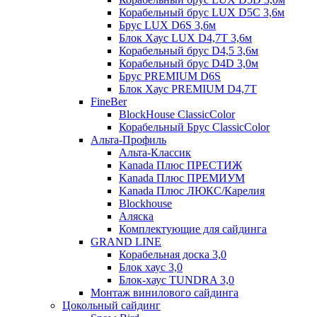
Корабельный брус LUX D5C 3,6м
Брус LUX D6S 3,6м
Блок Хаус LUX D4,7T 3,6м
Корабельный брус D4,5 3,6м
Корабельный брус D4D 3,0м
Брус PREMIUM D6S
Блок Хаус PREMIUM D4,7T
FineBer
BlockHouse ClassicColor
Корабельный Брус ClassicColor
Альта-Профиль
Альта-Классик
Kanada Плюс ПРЕСТИЖ
Kanada Плюс ПРЕМИУМ
Kanada Плюс ЛЮКС/Карелия
Blockhouse
Аляска
Комплектующие для сайдинга
GRAND LINE
Корабельная доска 3,0
Блок хаус 3,0
Блок-хаус TUNDRA 3,0
Монтаж винилового сайдинга
Цокольный сайдинг