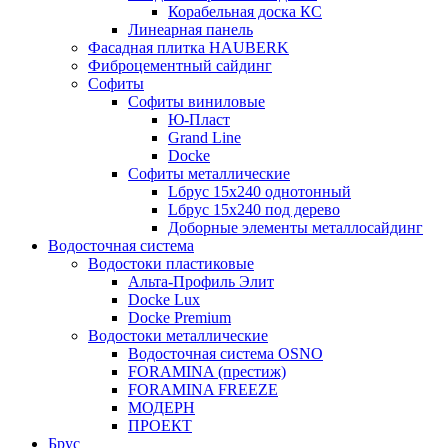
Корабельная доска КС
Линеарная панель
Фасадная плитка HAUBERK
Фиброцементный сайдинг
Софиты
Софиты виниловые
Ю-Пласт
Grand Line
Docke
Софиты металлические
Lбрус 15x240 однотонный
Lбрус 15x240 под дерево
Доборные элементы металлосайдинг
Водосточная система
Водостоки пластиковые
Альта-Профиль Элит
Docke Lux
Docke Premium
Водостоки металлические
Водосточная система OSNO
FORAMINA (престиж)
FORAMINA FREEZE
МОДЕРН
ПРОЕКТ
Брус