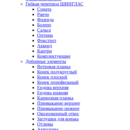
Гибкая черепица ШИНГЛАС
Соната
Ранчо
Фазенда
Болеро
Сальса
Оптима
Фокстрот
Аккорд
Кантри
Комплектующие
Доборные элементы
Ветровая планка
Конек полукруглый
Конек плоский
Конек ппрофильный
Ендова верхняя
Ендова нижняя
Карнизная планка
Примыкание верхнее
Примыкание нижнее
Околооконный откос
Заглушки для конька
Отливы
Аквилоны