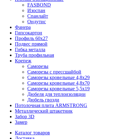
FASBOND
Изоспан
Спанлайт
Ондутис
Фанера
Гипсокартон
Профиль 60х27
Подвес прямой
Гибка металла
Труба профильная
Крепеж
Саморезы
Саморезы с прессшайбой
Саморезы кровельные 4,8х29
Саморезы кровельные 4,8х70
Саморезы кровельные 5,5х19
Дюбеля для теплоизоляции
Дюбель гвозди
Потолочная плита ARMSTRONG
Металлический штакетник
Забор 3D
Замер
Каталог товаров
Доставка