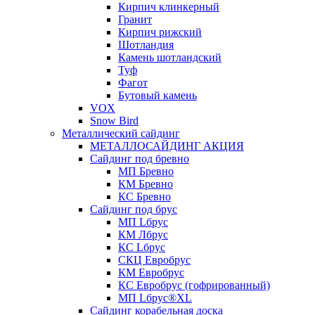
Кирпич клинкерный
Гранит
Кирпич рижский
Шотландия
Камень шотландский
Туф
Фагот
Бутовый камень
VOX
Snow Bird
Металлический сайдинг
МЕТАЛЛОСАЙДИНГ АКЦИЯ
Сайдинг под бревно
МП Бревно
КМ Бревно
КС Бревно
Сайдинг под брус
МП Lбрус
КМ Лбрус
КС Lбрус
СКЦ Евробрус
КМ Евробрус
КС Евробрус (гофрированный)
МП Lбрус®XL
Сайдинг корабельная доска