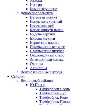
Аккорд
Кантри
Комплектующие
Доборные элементы
Ветровая планка
Конек полукруглый
Конек плоский
Конек ппрофильный
Ендова верхняя
Ендова нижняя
Карнизная планка
Примыкание верхнее
Примыкание нижнее
Околооконный откос
Заглушки для конька
Отливы
Аквилоны
Вентиляционные выходы
Сайдинг
Виниловый сайдинг
Ю-Пласт
Тимберблок Ясень
Тимберблок Дуб
Тимберблок Кедр
Тимберблок Пихта