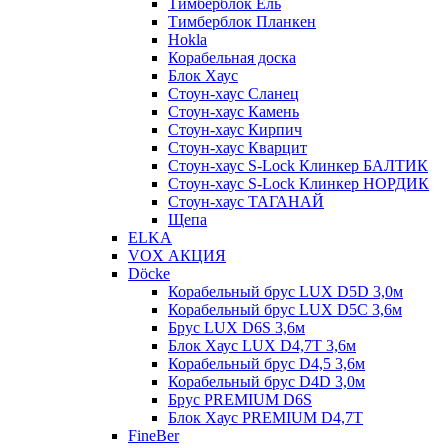
Тимберблок Ель
Тимберблок Планкен
Hokla
Корабельная доска
Блок Хаус
Стоун-хаус Сланец
Стоун-хаус Камень
Стоун-хаус Кирпич
Стоун-хаус Кварцит
Стоун-хаус S-Lock Клинкер БАЛТИК
Стоун-хаус S-Lock Клинкер НОРДИК
Стоун-хаус ТАГАНАЙ
Щепа
ELKA
VOX АКЦИЯ
Döcke
Корабельный брус LUX D5D 3,0м
Корабельный брус LUX D5C 3,6м
Брус LUX D6S 3,6м
Блок Хаус LUX D4,7T 3,6м
Корабельный брус D4,5 3,6м
Корабельный брус D4D 3,0м
Брус PREMIUM D6S
Блок Хаус PREMIUM D4,7T
FineBer